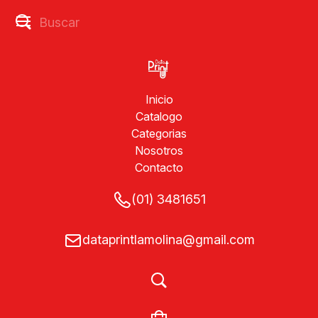
Inicio
Catalogo
Categorias
Nosotros
Contacto
(01) 3481651
dataprintlamolina@gmail.com