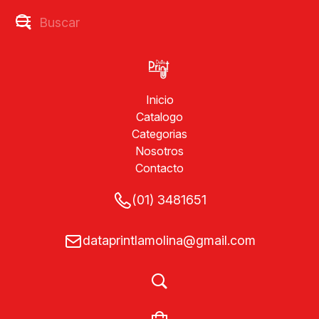
Inicio
Catalogo
Categorias
Nosotros
Contacto
(01) 3481651
dataprintlamolina@gmail.com