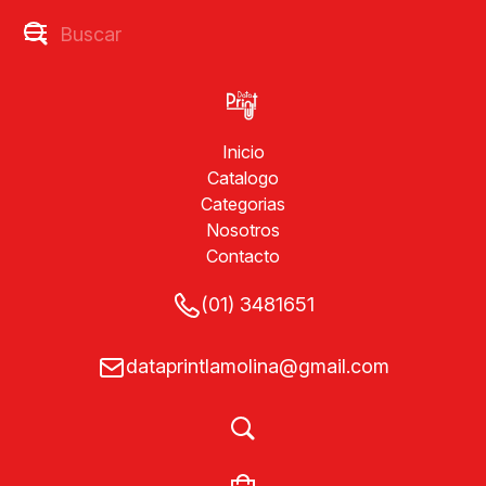
Inicio
Catalogo
Categorias
Nosotros
Contacto
(01) 3481651
dataprintlamolina@gmail.com