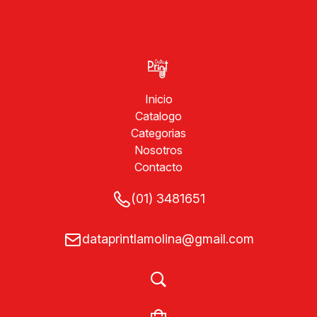
Inicio
Catalogo
Categorias
Nosotros
Contacto
(01) 3481651
dataprintlamolina@gmail.com