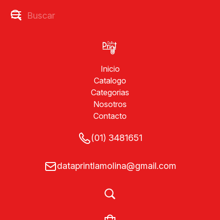
Inicio
Catalogo
Categorias
Nosotros
Contacto
(01) 3481651
dataprintlamolina@gmail.com