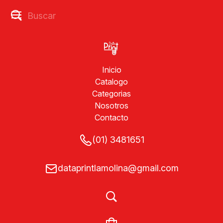
Inicio
Catalogo
Categorias
Nosotros
Contacto
(01) 3481651
dataprintlamolina@gmail.com