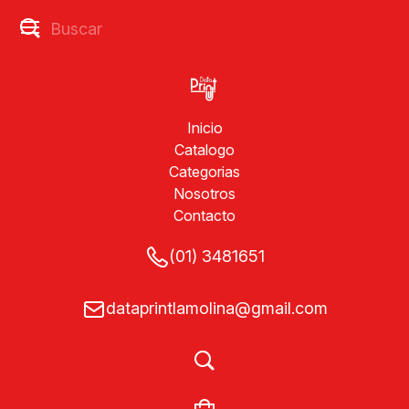
Inicio
Catalogo
Categorias
Nosotros
Contacto
(01) 3481651
dataprintlamolina@gmail.com