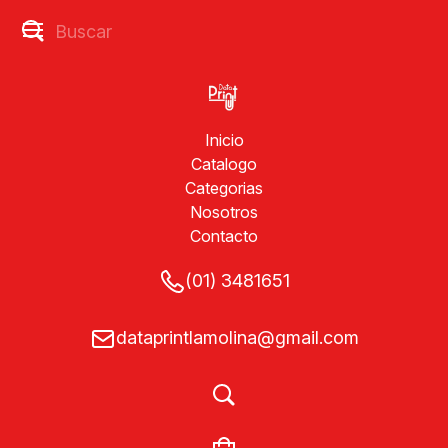
Inicio
Catalogo
Categorias
Nosotros
Contacto
(01) 3481651
dataprintlamolina@gmail.com