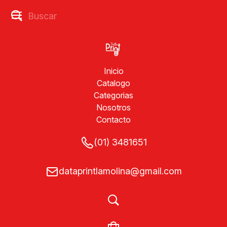
Inicio
Catalogo
Categorias
Nosotros
Contacto
(01) 3481651
dataprintlamolina@gmail.com