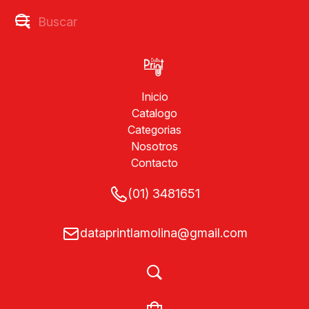
Inicio
Catalogo
Categorias
Nosotros
Contacto
(01) 3481651
dataprintlamolina@gmail.com