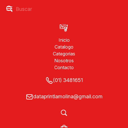
Inicio
Catalogo
Categorias
Nosotros
Contacto
(01) 3481651
dataprintlamolina@gmail.com