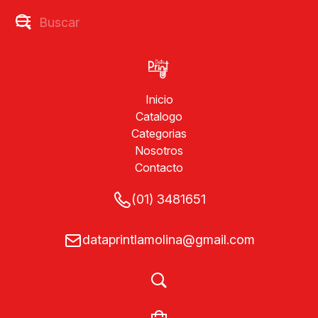
Inicio
Catalogo
Categorias
Nosotros
Contacto
(01) 3481651
dataprintlamolina@gmail.com