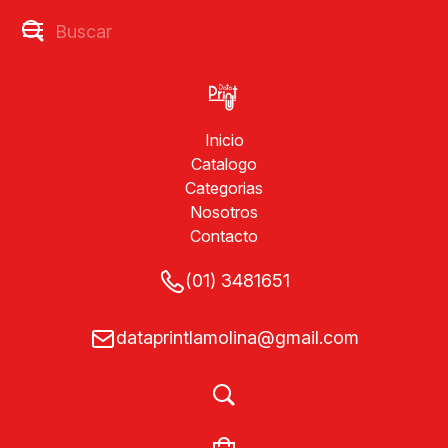
Inicio
Catalogo
Categorias
Nosotros
Contacto
(01) 3481651
dataprintlamolina@gmail.com