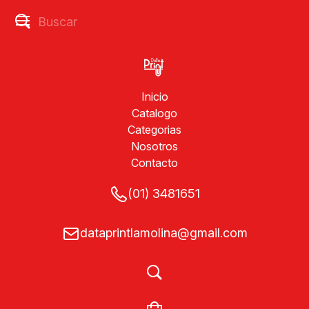
Inicio
Catalogo
Categorias
Nosotros
Contacto
(01) 3481651
dataprintlamolina@gmail.com