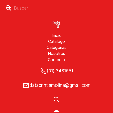
Inicio
Catalogo
Categorias
Nosotros
Contacto
(01) 3481651
dataprintlamolina@gmail.com