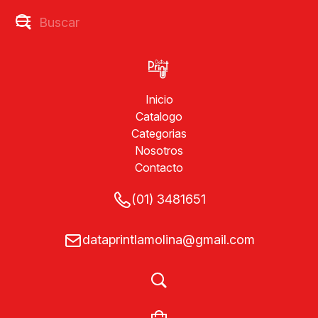
Inicio
Catalogo
Categorias
Nosotros
Contacto
(01) 3481651
dataprintlamolina@gmail.com