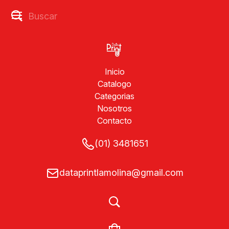
Inicio
Catalogo
Categorias
Nosotros
Contacto
(01) 3481651
dataprintlamolina@gmail.com