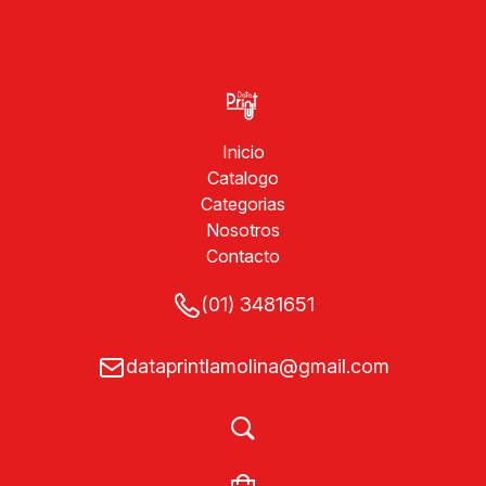
Inicio
Catalogo
Categorias
Nosotros
Contacto
(01) 3481651
dataprintlamolina@gmail.com