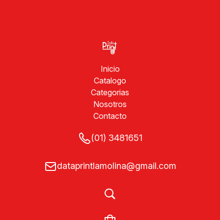
Inicio
Catalogo
Categorias
Nosotros
Contacto
(01) 3481651
dataprintlamolina@gmail.com