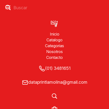
Inicio
Catalogo
Categorias
Nosotros
Contacto
(01) 3481651
dataprintlamolina@gmail.com