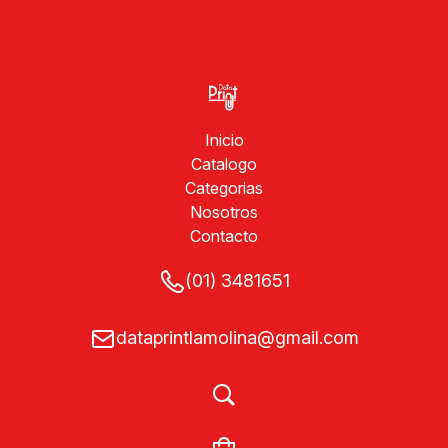
Inicio
Catalogo
Categorias
Nosotros
Contacto
(01) 3481651
dataprintlamolina@gmail.com