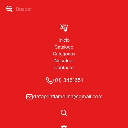
Inicio
Catalogo
Categorias
Nosotros
Contacto
(01) 3481651
dataprintlamolina@gmail.com