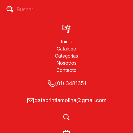
Inicio
Catalogo
Categorias
Nosotros
Contacto
(01) 3481651
dataprintlamolina@gmail.com