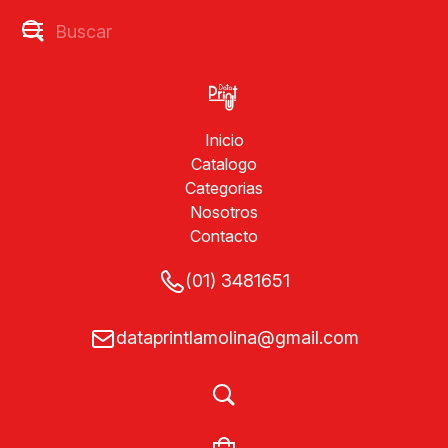
Inicio
Catalogo
Categorias
Nosotros
Contacto
(01) 3481651
dataprintlamolina@gmail.com