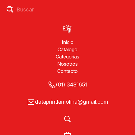
Inicio
Catalogo
Categorias
Nosotros
Contacto
(01) 3481651
dataprintlamolina@gmail.com