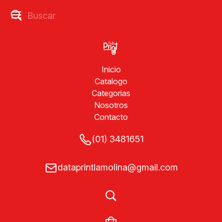
Inicio
Catalogo
Categorias
Nosotros
Contacto
(01) 3481651
dataprintlamolina@gmail.com