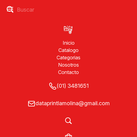
Inicio
Catalogo
Categorias
Nosotros
Contacto
(01) 3481651
dataprintlamolina@gmail.com