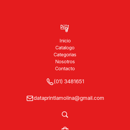
Inicio
Catalogo
Categorias
Nosotros
Contacto
(01) 3481651
dataprintlamolina@gmail.com