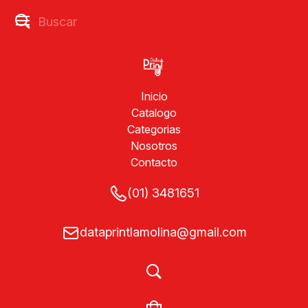
Inicio
Catalogo
Categorias
Nosotros
Contacto
(01) 3481651
dataprintlamolina@gmail.com