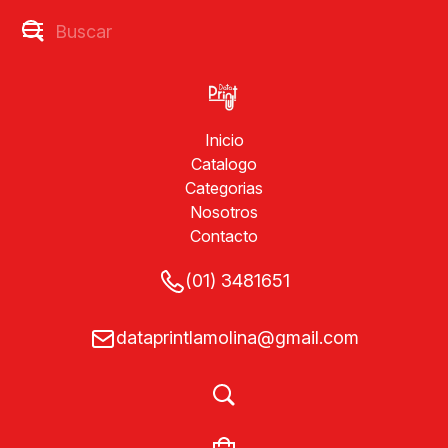
Inicio
Catalogo
Categorias
Nosotros
Contacto
(01) 3481651
dataprintlamolina@gmail.com