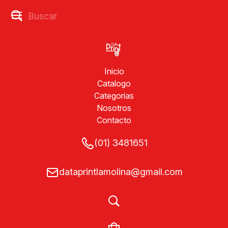
Inicio
Catalogo
Categorias
Nosotros
Contacto
(01) 3481651
dataprintlamolina@gmail.com