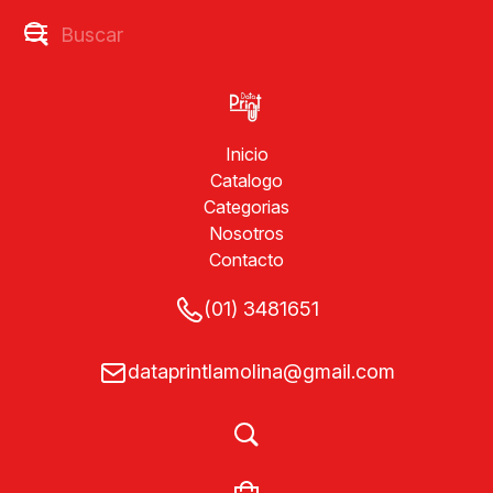
Inicio
Catalogo
Categorias
Nosotros
Contacto
(01) 3481651
dataprintlamolina@gmail.com