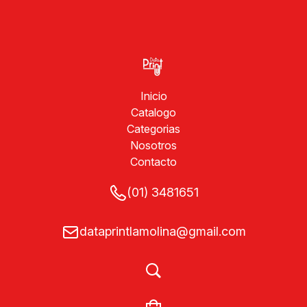
Inicio
Catalogo
Categorias
Nosotros
Contacto
(01) 3481651
dataprintlamolina@gmail.com