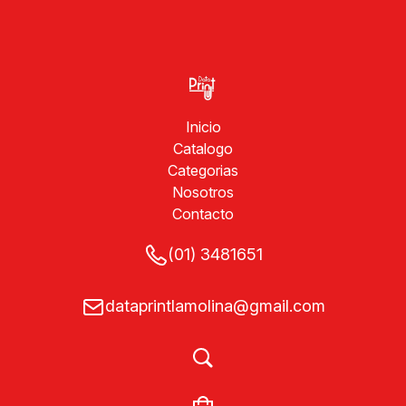
Inicio
Catalogo
Categorias
Nosotros
Contacto
(01) 3481651
dataprintlamolina@gmail.com