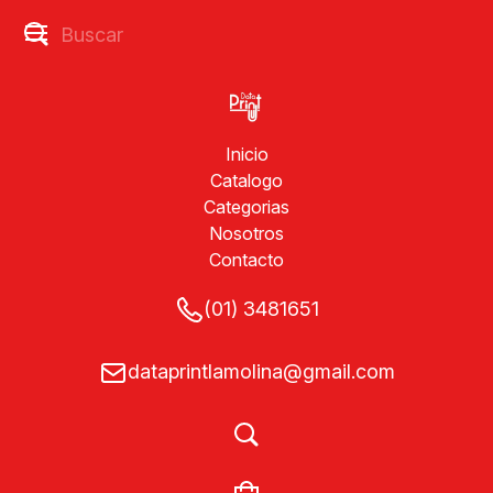
Inicio
Catalogo
Categorias
Nosotros
Contacto
(01) 3481651
dataprintlamolina@gmail.com