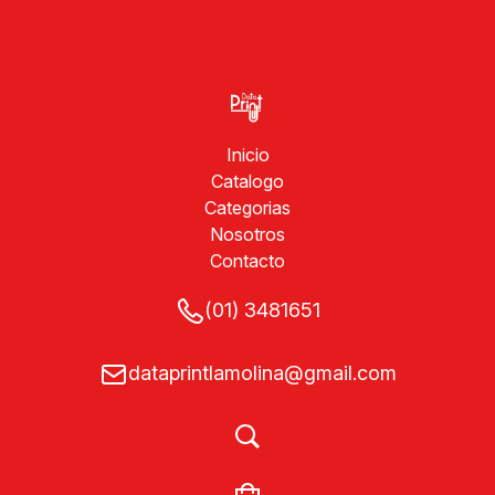
Inicio
Catalogo
Categorias
Nosotros
Contacto
(01) 3481651
dataprintlamolina@gmail.com