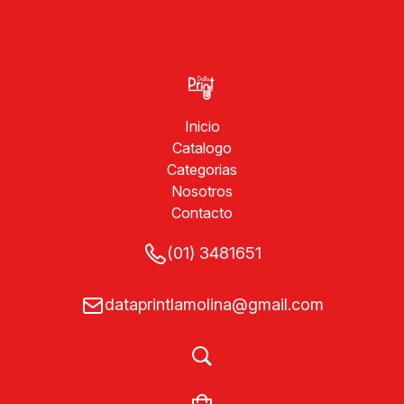
Inicio
Catalogo
Categorias
Nosotros
Contacto
(01) 3481651
dataprintlamolina@gmail.com