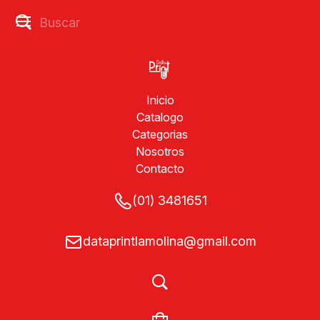
Inicio
Catalogo
Categorias
Nosotros
Contacto
(01) 3481651
dataprintlamolina@gmail.com