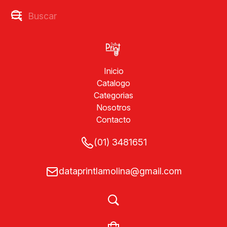
Inicio
Catalogo
Categorias
Nosotros
Contacto
(01) 3481651
dataprintlamolina@gmail.com