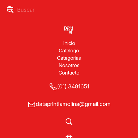
Inicio
Catalogo
Categorias
Nosotros
Contacto
(01) 3481651
dataprintlamolina@gmail.com