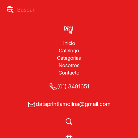
Inicio
Catalogo
Categorias
Nosotros
Contacto
(01) 3481651
dataprintlamolina@gmail.com