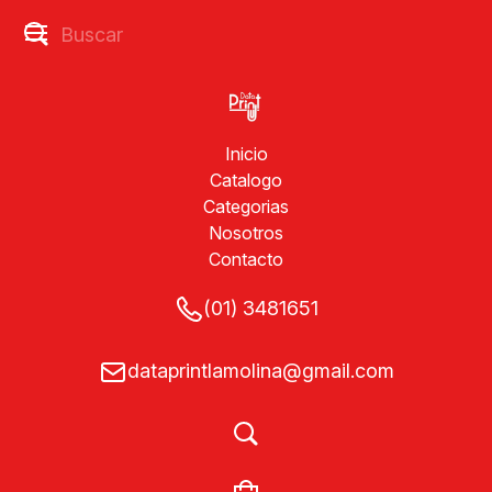
Inicio
Catalogo
Categorias
Nosotros
Contacto
(01) 3481651
dataprintlamolina@gmail.com