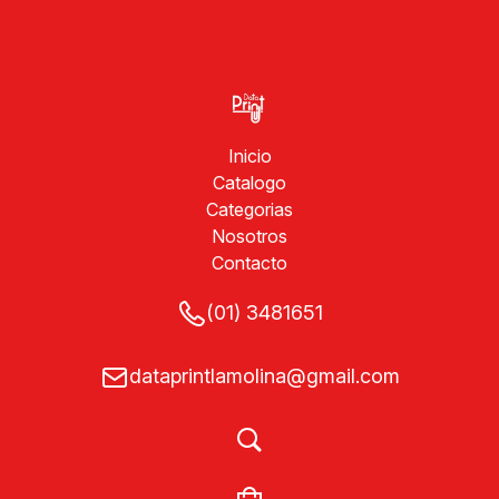
Inicio
Catalogo
Categorias
Nosotros
Contacto
(01) 3481651
dataprintlamolina@gmail.com