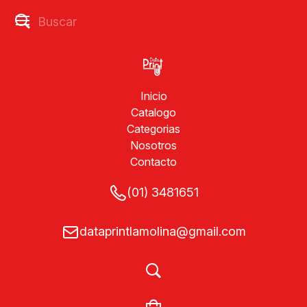
Inicio
Catalogo
Categorias
Nosotros
Contacto
(01) 3481651
dataprintlamolina@gmail.com