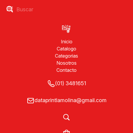
Inicio
Catalogo
Categorias
Nosotros
Contacto
(01) 3481651
dataprintlamolina@gmail.com