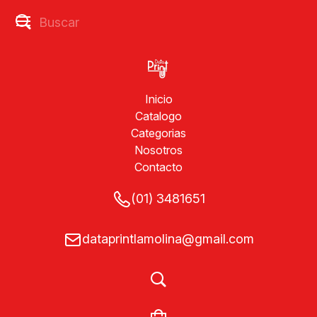
Inicio
Catalogo
Categorias
Nosotros
Contacto
(01) 3481651
dataprintlamolina@gmail.com